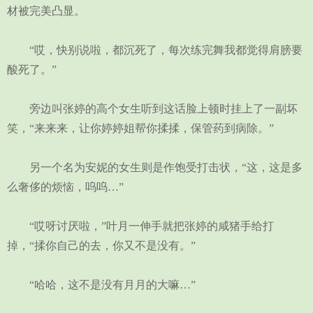
材被完美凸显。
“哎，快别说啦，都沉死了，每次练完舞我都觉得肩膀要
酸死了。”
旁边叫张婷的高个女生听到这话脸上顿时挂上了一副坏
笑，“来来来，让你婷婷姐帮你揉揉，保管药到病除。”
另一个名为安妮的女生则是作饱受打击状，“这，这是多
么奢侈的烦恼，呜呜…”
“哎呀讨厌啦，”叶月一伸手就把张婷的咸猪手给打
掉，“揉你自己的去，你又不是没有。”
“哈哈，这不是没有月月的大嘛…”