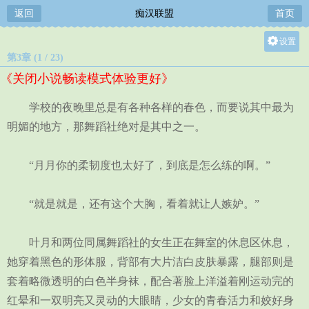
返回
痴汉联盟
首页
设置
第3章 (1 / 23)
关灯
《关闭小说畅读模式体验更好》
大
中
学校的夜晚里总是有各种各样的春色，而要说其中最为
小
明媚的地方，那舞蹈社绝对是其中之一。
“月月你的柔韧度也太好了，到底是怎么练的啊。”
“就是就是，还有这个大胸，看着就让人嫉妒。”
叶月和两位同属舞蹈社的女生正在舞室的休息区休息，
她穿着黑色的形体服，背部有大片洁白皮肤暴露，腿部则是
套着略微透明的白色半身袜，配合著脸上洋溢着刚运动完的
红晕和一双明亮又灵动的大眼睛，少女的青春活力和姣好身