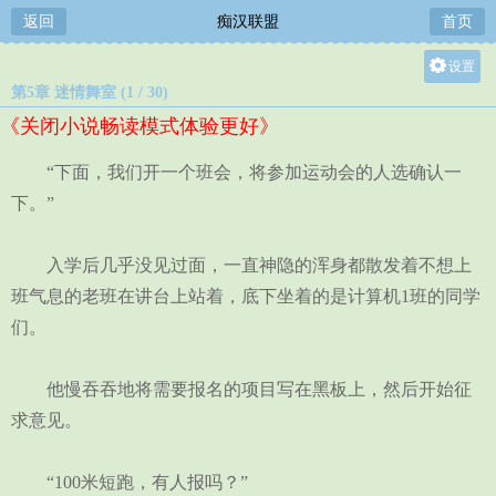
返回
痴汉联盟
首页
设置
第5章 迷情舞室 (1 / 30)
关灯
《关闭小说畅读模式体验更好》
大
中
“下面，我们开一个班会，将参加运动会的人选确认一
小
下。”
入学后几乎没见过面，一直神隐的浑身都散发着不想上
班气息的老班在讲台上站着，底下坐着的是计算机1班的同学
们。
他慢吞吞地将需要报名的项目写在黑板上，然后开始征
求意见。
“100米短跑，有人报吗？”