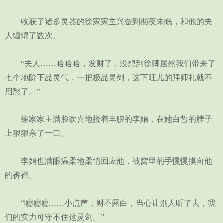
收获了诸多灵器的徐家家主兴奋到彻夜未眠，和他的夫
人缠绵了数次。
“夫人……哈哈哈，发财了，没想到徐卿居然我们带来了
七个地阶下品灵气，一把极品灵剑，这下旺儿的拜师礼就不
用愁了。”
徐家家主满脸欢喜地搂着丰腴的李娟，在她白皙的脖子
上狠狠亲了一口。
李娟也满眼温柔地柔情回应他，被窝里的手慢慢摸向他
的裤裆。
“嘘嘘嘘……小点声，财不露白，当心让别人听了去，我
们的实力可守不住这灵剑。”