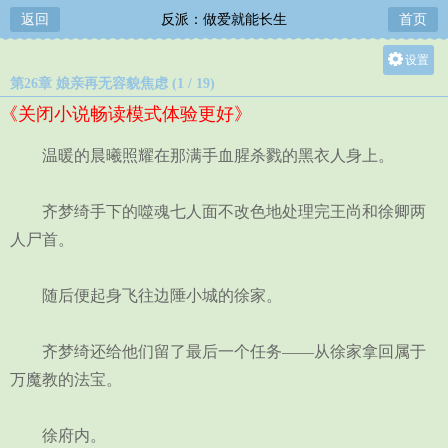
返回
反派：做爱就能长生
首页
设置
第26章 娘亲再无容貌焦虑 (1 / 19)
关灯
《关闭小说畅读模式体验更好》
大
中
温暖的晨曦照耀在那满手血腥杀戮的黑衣人身上。
小
齐梦绮手下的噬魂七人面不改色地处理完王尚和徐卿两
人尸首。
随后便起身飞往边陲小城的徐家。
齐梦绮还给他们留了最后一个任务——从徐家拿回属于
万魔教的法宝。
徐府内。