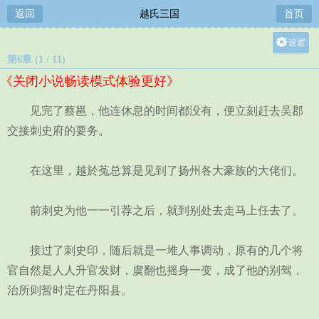
返回
越氏三国
首页
设置
第6章 (1 / 11)
关灯
《关闭小说畅读模式体验更好》
大
中
见完了蔡邕，他连休息的时间都没有，便立刻赶去吴郡
小
交接刺史府的要务。
在这里，越於菟总算是见到了扬州各大豪族的大佬们。
前刺史为他一一引荐之后，就到别处去走马上任去了。
接过了刺史印，随后就是一堆人事调动，原有的几个将
官自然是人人升官发财，虞翻也摇身一变，成了他的别驾，
治所则暂时定在丹阳县。