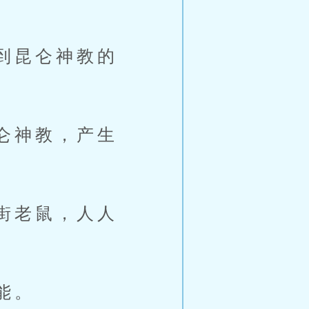
到昆仑神教的
仑神教，产生
街老鼠，人人
能。