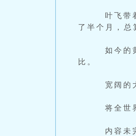
叶飞带着妈
了半个月，总
如今的黄石
比。
宽阔的大道
将全世界的
内容未完，