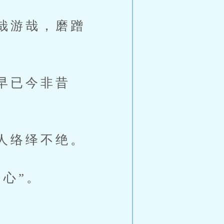
哉游哉，磨蹭
早已今非昔
人络绎不绝。
心”。