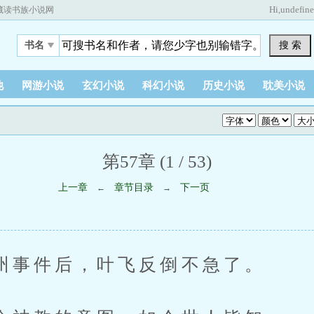
Hi,
undefin
藏读书族小说网
搜 索
书名
他
网游小说
玄幻小说
科幻小说
历史小说
耽美小说
第57章 (1 / 53)
上一章
章节目录
下一页
←
→
件后，叶飞反倒不急了。