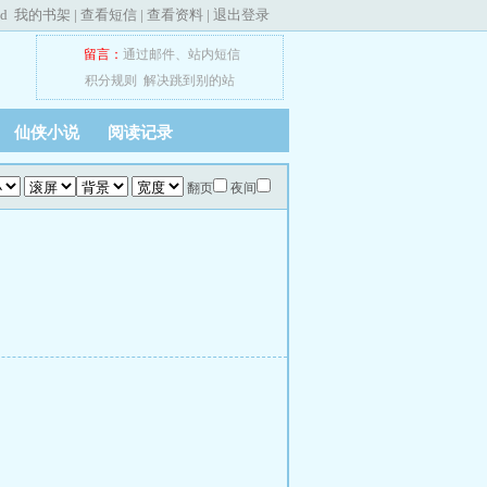
ed
我的书架
|
查看短信
|
查看资料
|
退出登录
留言：
通过邮件
、
站内短信
积分规则
解决跳到别的站
仙侠小说
阅读记录
翻页
夜间