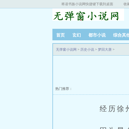
将读书族小说网快捷键下载到桌面
收
首页
玄幻
都市小说
综合其
无弹窗小说网
>
历史小说
>
梦回大唐
>
热门推荐：
经历徐州事