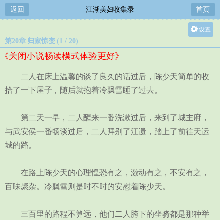
返回
江湖美妇收集录
首页
设置
第20章 归家惊变 (1 / 20)
关灯
《关闭小说畅读模式体验更好》
大
中
二人在床上温馨的谈了良久的话过后，陈少天简单的收
小
拾了一下屋子，随后就抱着冷飘雪睡了过去。
第二天一早，二人醒来一番洗漱过后，来到了城主府，
与武安侯一番畅谈过后，二人拜别了江遗，踏上了前往天运
城的路。
在路上陈少天的心理惶恐有之，激动有之，不安有之，
百味聚杂。冷飘雪则是时不时的安慰着陈少天。
三百里的路程不算远，他们二人胯下的坐骑都是那种举