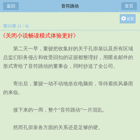
返回
音符跳动
首页
设置
第16章 (1 / 4)
关灯
《关闭小说畅读模式体验更好》
大
中
第二天一早，董骏把收集好的关于孔崇泉以及所有区域
小
总监们职务侵占和收受回扣的证据都整理好，用匿名邮件的
形式寄给了音符跳动的董事会，同时抄送了全公司。
寄出后，董骏一动不动地坐在电脑前，等待着疾风暴雨
的来临。
接下来的一周，整个“音符跳动”一片混乱。
然而孔崇泉各方面的关系还是足够的硬。