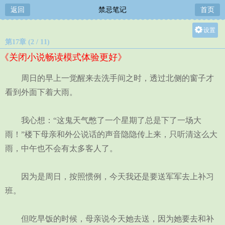
返回
禁忌笔记
首页
设置
第17章 (2 / 11)
关灯
《关闭小说畅读模式体验更好》
大
中
周日的早上一觉醒来去洗手间之时，透过北侧的窗子才
小
看到外面下着大雨。
我心想：“这鬼天气憋了一个星期了总是下了一场大
雨！”楼下母亲和外公说话的声音隐隐传上来，只听清这么大
雨，中午也不会有太多客人了。
因为是周日，按照惯例，今天我还是要送军军去上补习
班。
但吃早饭的时候，母亲说今天她去送，因为她要去和补