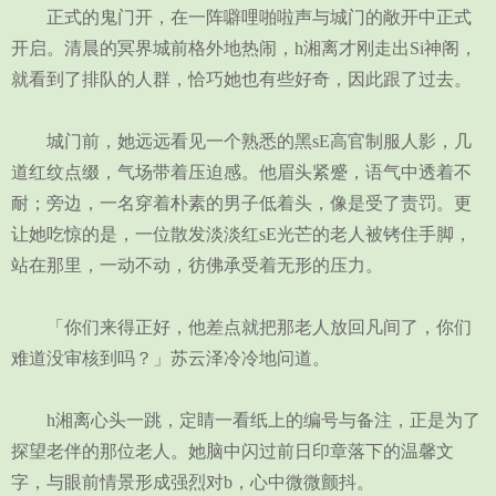
正式的鬼门开，在一阵噼哩啪啦声与城门的敞开中正式
开启。清晨的冥界城前格外地热闹，h湘离才刚走出Si神阁，
就看到了排队的人群，恰巧她也有些好奇，因此跟了过去。
城门前，她远远看见一个熟悉的黑sE高官制服人影，几
道红纹点缀，气场带着压迫感。他眉头紧蹙，语气中透着不
耐；旁边，一名穿着朴素的男子低着头，像是受了责罚。更
让她吃惊的是，一位散发淡淡红sE光芒的老人被铐住手脚，
站在那里，一动不动，彷佛承受着无形的压力。
「你们来得正好，他差点就把那老人放回凡间了，你们
难道没审核到吗？」苏云泽冷冷地问道。
h湘离心头一跳，定睛一看纸上的编号与备注，正是为了
探望老伴的那位老人。她脑中闪过前日印章落下的温馨文
字，与眼前情景形成强烈对b，心中微微颤抖。