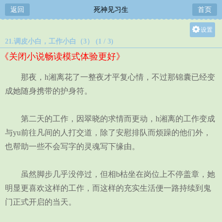
返回
死神见习生
首页
设置
21.调皮小白，工作小白（3） (1 / 3)
关灯
《关闭小说畅读模式体验更好》
大
中
那夜，h湘离花了一整夜才平复心情，不过那锦囊已经变
小
成她随身携带的护身符。
第二天的工作，因翠晓的求情而更动，h湘离的工作变成
与yu前往凡间的人打交道，除了安慰排队而烦躁的他们外，
也帮助一些不会写字的灵魂写下缘由。
虽然脚步几乎没停过，但相b枯坐在岗位上不停盖章，她
明显更喜欢这样的工作，而这样的充实生活便一路持续到鬼
门正式开启的当天。