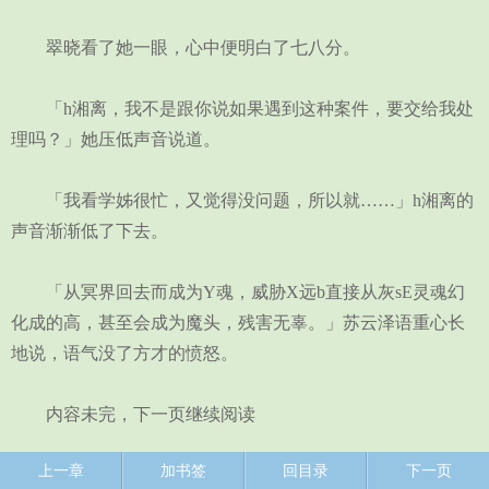
翠晓看了她一眼，心中便明白了七八分。
「h湘离，我不是跟你说如果遇到这种案件，要交给我处
理吗？」她压低声音说道。
「我看学姊很忙，又觉得没问题，所以就……」h湘离的
声音渐渐低了下去。
「从冥界回去而成为Y魂，威胁X远b直接从灰sE灵魂幻
化成的高，甚至会成为魔头，残害无辜。」苏云泽语重心长
地说，语气没了方才的愤怒。
内容未完，下一页继续阅读
上一章
加书签
回目录
下一页