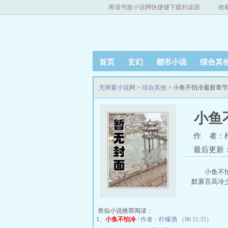
将读书族小说网快捷键下载到桌面
收
首页
玄幻
都市小说
综合其
无弹窗小说网
>
综合其他
> 小鱼不怕冷最新章
小鱼
作 者：
最后更新：20
小鱼不
默寡言高冷少
类似小说推荐阅读：
1、
小鱼不怕冷
/ 作者：柠檬酒 （06 11:35）