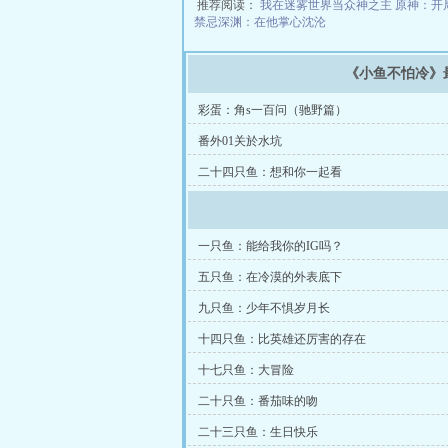
推荐阅读：
我在迷雾世界当众神之主
原神：开
禁忌深渊：在他掌心沈沦
《小鱼不怕冷》
彩蛋：角s一百问（驰野篇）
番外01关於水坑
二十四只鱼：想和你一起看
一只鱼：能给我你的IG吗？
五只鱼：在冷漠的外表底下
九只鱼：少年不惧岁月长
十四只鱼：比英雄还厉害的存在
十七只鱼：大冒险
二十只鱼：番茄味的吻
二十三只鱼：生日快乐