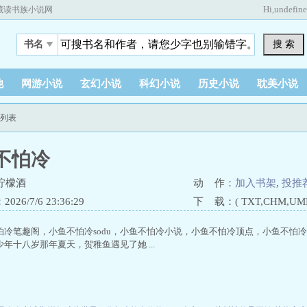
Hi,
undefin
藏读书族小说网
搜 索
书名
他
网游小说
玄幻小说
科幻小说
历史小说
耽美小说
节列表
不怕冷
柠檬酒
动 作：
加入书架
,
投推
26/7/6 23:36:29
下 载：( TXT,CHM,UMD,
怕冷笔趣阁，小鱼不怕冷sodu，小鱼不怕冷小说，小鱼不怕冷顶点，小鱼不怕冷柠檬
年十八岁那年夏天，贺稚鱼遇见了她 ...