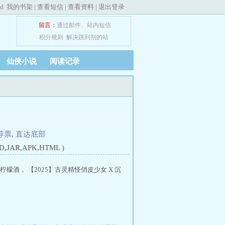
ed
我的书架
|
查看短信
|
查看资料
|
退出登录
留言：
通过邮件
、
站内短信
积分规则
解决跳到别的站
仙侠小说
阅读记录
荐票
,
直达底部
JAR,APK,HTML )
酒， 【2025】古灵精怪俏皮少女 X 沉