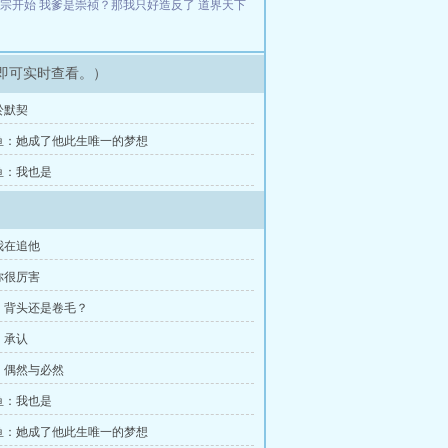
魔宗开始
我爹是崇祯？那我只好造反了
道界天下
即可实时查看。）
於默契
鱼：她成了他此生唯一的梦想
鱼：我也是
我在追他
你很厉害
：背头还是卷毛？
：承认
：偶然与必然
鱼：我也是
鱼：她成了他此生唯一的梦想