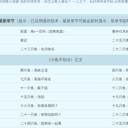
局攻略小派蒙
说好武侠世界，你怎么教人修仙？
一人之下：从封神传承开始
从将夜
最新章节
（提示：已启用缓存技术，最新章节可能会延时显示，登录书架
彩蛋：角s一百问（贺稚鱼篇）
番外02关
後记
二十五只
二十三只鱼：生日快乐
二十二只
《小鱼不怕冷》正文
两只鱼：高岭之花
四只鱼：
七只鱼：英雄不留名
八只鱼：
十一只鱼：眼下痣
十二只鱼
十五只鱼：沦陷
十六只鱼
十八只鱼：你喜欢我吗？
十九只鱼
二十一只鱼：有情侣款吗？
二十二只
二十四只鱼：想和你一起看
二十五只