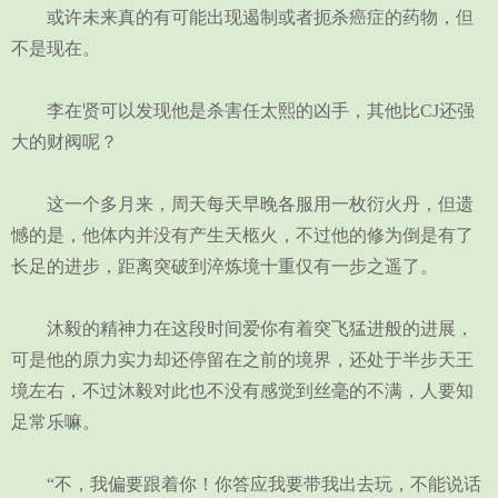
或许未来真的有可能出现遏制或者扼杀癌症的药物，但
不是现在。
李在贤可以发现他是杀害任太熙的凶手，其他比CJ还强
大的财阀呢？
这一个多月来，周天每天早晚各服用一枚衍火丹，但遗
憾的是，他体内并没有产生天柩火，不过他的修为倒是有了
长足的进步，距离突破到淬炼境十重仅有一步之遥了。
沐毅的精神力在这段时间爱你有着突飞猛进般的进展，
可是他的原力实力却还停留在之前的境界，还处于半步天王
境左右，不过沐毅对此也不没有感觉到丝毫的不满，人要知
足常乐嘛。
“不，我偏要跟着你！你答应我要带我出去玩，不能说话