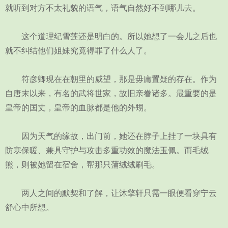
就听到对方不太礼貌的语气，语气自然好不到哪儿去。
这个道理纪雪莲还是明白的。所以她想了一会儿之后也
就不纠结他们姐妹究竟得罪了什么人了。
符彦卿现在在朝里的威望，那是毋庸置疑的存在。作为
自唐末以来，有名的武将世家，故旧亲眷诸多。最重要的是
皇帝的国丈，皇帝的血脉都是他的外甥。
因为天气的缘故，出门前，她还在脖子上挂了一块具有
防寒保暖、兼具守护与攻击多重功效的魔法玉佩。而毛绒
熊，则被她留在宿舍，帮那只蒲绒绒刷毛。
两人之间的默契和了解，让沐擎轩只需一眼便看穿宁云
舒心中所想。