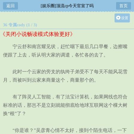
返回
[娱乐圈]顶流cp今天官宣了吗
首页
设置
36 专属cody (1 / 3)
关灯
《关闭小说畅读模式体验更好》
大
中
宁云舒和南宫耀见状，赶忙咽下最后几口早餐，边擦嘴
小
便跟了上去，听从明大家的调遣，各忙各的去了。
此时一个云家的旁支的纨绔子弟受不了每天不能风花雪
月，而被叫到云家来商量这个，商量那个的。
有了阵灵人工智能，有了法宝计算机，如果网线也符合
标准的话，那岂不是立刻就能彻底给地球互联网这个棵大树
换“根”了？
“你是谁？”吴彦青心情不太好，接到个陌生电话，一下