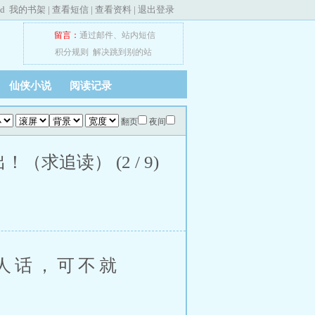
ed
我的书架
|
查看短信
|
查看资料
|
退出登录
留言：
通过邮件
、
站内短信
积分规则
解决跳到别的站
仙侠小说
阅读记录
翻页
夜间
追读） (2 / 9)
人话，可不就