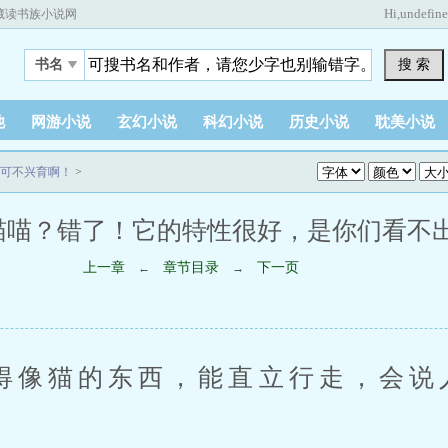
Hi,
undefin
藏读书族小说网
搜 索
书名
他
网游小说
玄幻小说
科幻小说
历史小说
耽美小说
可不兴育啊！
>
喵喵？错了！它的特性很好，是你们看不出！（求
上一章
章节目录
下一页
←
→
猫的东西，能直立行走，会说