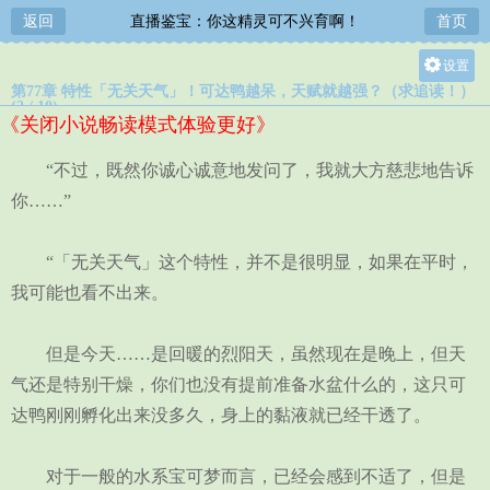
返回
直播鉴宝：你这精灵可不兴育啊！
首页
设置
第77章 特性「无关天气」！可达鸭越呆，天赋就越强？（求追读！）
关灯
(2 / 10)
《关闭小说畅读模式体验更好》
大
中
“不过，既然你诚心诚意地发问了，我就大方慈悲地告诉
小
你……”
“「无关天气」这个特性，并不是很明显，如果在平时，
我可能也看不出来。
但是今天……是回暖的烈阳天，虽然现在是晚上，但天
气还是特别干燥，你们也没有提前准备水盆什么的，这只可
达鸭刚刚孵化出来没多久，身上的黏液就已经干透了。
对于一般的水系宝可梦而言，已经会感到不适了，但是