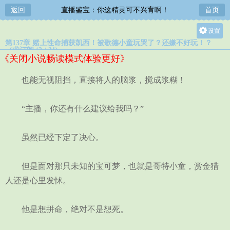
返回
直播鉴宝：你这精灵可不兴育啊！
首页
设置
第137章 赌上性命捕获凯西！被歌德小童玩哭了？还嫌不好玩！？
关灯
（求订阅 (3 / 31)
《关闭小说畅读模式体验更好》
大
中
也能无视阻挡，直接将人的脑浆，搅成浆糊！
小
“主播，你还有什么建议给我吗？”
虽然已经下定了决心。
但是面对那只未知的宝可梦，也就是哥特小童，赏金猎
人还是心里发怵。
他是想拼命，绝对不是想死。