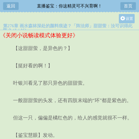
返回
直播鉴宝：你这精灵可不兴育啊！
首页
设置
第276章 画水森林深处的颜料痕迹？「阵法师」甜甜萤：汝可识得此
关灯
阵？ (1 / 16)
《关闭小说畅读模式体验更好》
大
中
【这甜甜萤，是异色的？】
小
【挺好看的啊！】
叶银川看见了那只异色的甜甜萤。
一般甜甜萤的头发，还有四肢末端的“环”都是紫色的。
但这一只，偏偏是橘红色的，给人的感觉就很不一样。
【鉴宝慧眼】发动。