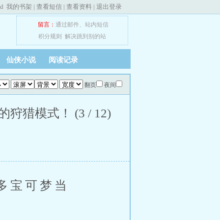
ed
我的书架
|
查看短信
|
查看资料
|
退出登录
留言：
通过邮件
、
站内短信
积分规则
解决跳到别的站
仙侠小说
阅读记录
翻页
夜间
模式！ (3 / 12)
多宝可梦当