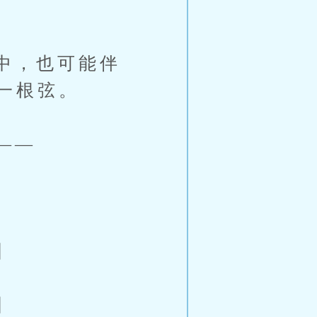
中，也可能伴
一根弦。
——
】
】