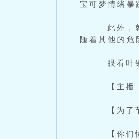
宝可梦情绪暴
此外，就算
随着其他的危
眼看叶银川
【主播，你
【为了节目
【你们懂什