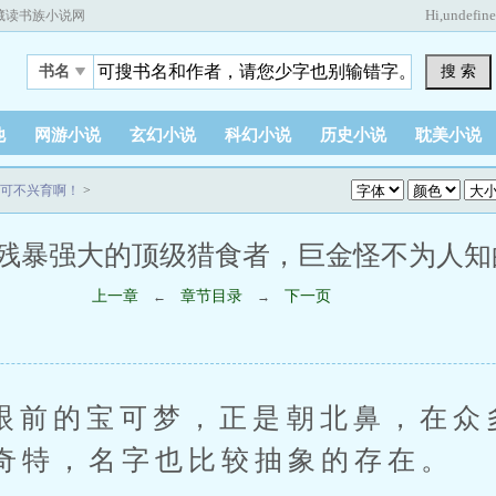
Hi,
undefin
藏读书族小说网
搜 索
书名
他
网游小说
玄幻小说
科幻小说
历史小说
耽美小说
可不兴育啊！
>
残暴强大的顶级猎食者，巨金怪不为人知的狩猎
上一章
章节目录
下一页
←
→
的宝可梦，正是朝北鼻，在众
奇特，名字也比较抽象的存在。