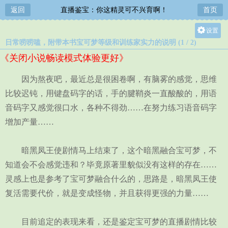
返回
直播鉴宝：你这精灵可不兴育啊！
首页
设置
日常唠唠嗑，附带本书宝可梦等级和训练家实力的说明 (1 / 2)
关灯
《关闭小说畅读模式体验更好》
大
中
因为熬夜吧，最近总是很困卷啊，有脑雾的感觉，思维
小
比较迟钝，用键盘码字的话，手的腱鞘炎一直酸酸的，用语
音码字又感觉很口水，各种不得劲……在努力练习语音码字
增加产量……
暗黑凤王使剧情马上结束了，这个暗黑融合宝可梦，不
知道会不会感觉违和？毕竟原著里貌似没有这样的存在……
灵感上也是参考了宝可梦融合什么的，思路是，暗黑凤王使
复活需要代价，就是变成怪物，并且获得更强的力量……
目前追定的表现来看，还是鉴定宝可梦的直播剧情比较