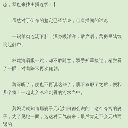
态，我也来找主播连线！】
虽然对于伊布的鉴定已经结束，但直播间的讨论
一锅羊肉连汤下肚，浑身暖洋洋，散席后，营房里陆续
响起鼾声。
林建海眉眼一跳，却不敢随意，双手郑重接过，稍微看
了一眼，对着陈宋再次鞠躬。
魏深听了，便也不再说这些了，脱下衣服了之后，便和
几个将士一起走入冰冷刺骨的河水当中。
萧婉词就知道邢婆子无论如何都会说的，这个冷宫的婆
子，为了见她一面，选这种天气前来，最后肯定不会无功而
返的。