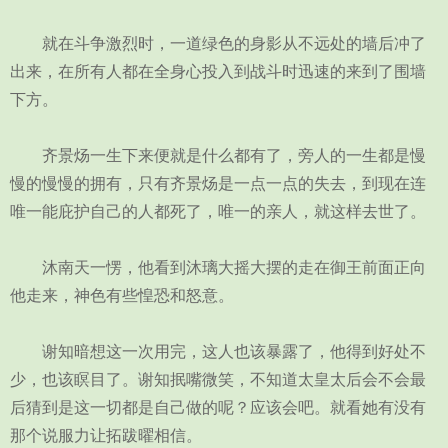
就在斗争激烈时，一道绿色的身影从不远处的墙后冲了
出来，在所有人都在全身心投入到战斗时迅速的来到了围墙
下方。
齐景炀一生下来便就是什么都有了，旁人的一生都是慢
慢的慢慢的拥有，只有齐景炀是一点一点的失去，到现在连
唯一能庇护自己的人都死了，唯一的亲人，就这样去世了。
沐南天一愣，他看到沐璃大摇大摆的走在御王前面正向
他走来，神色有些惶恐和怒意。
谢知暗想这一次用完，这人也该暴露了，他得到好处不
少，也该瞑目了。谢知抿嘴微笑，不知道太皇太后会不会最
后猜到是这一切都是自己做的呢？应该会吧。就看她有没有
那个说服力让拓跋曜相信。