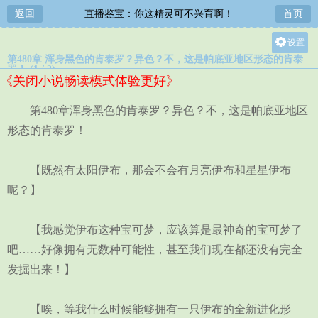
返回
直播鉴宝：你这精灵可不兴育啊！
首页
设置
第480章 浑身黑色的肯泰罗？异色？不，这是帕底亚地区形态的肯泰
关灯
罗！ (1 / 2)
《关闭小说畅读模式体验更好》
大
中
第480章浑身黑色的肯泰罗？异色？不，这是帕底亚地区
小
形态的肯泰罗！
【既然有太阳伊布，那会不会有月亮伊布和星星伊布
呢？】
【我感觉伊布这种宝可梦，应该算是最神奇的宝可梦了
吧……好像拥有无数种可能性，甚至我们现在都还没有完全
发掘出来！】
【唉，等我什么时候能够拥有一只伊布的全新进化形