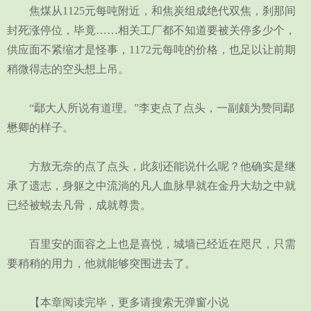
焦煤从1125元每吨附近，和焦炭组成绝代双焦，刹那间
封死涨停位，毕竟……相关工厂都不知道要被关停多少个，
供应面不紧缩才是怪事，1172元每吨的价格，也足以让前期
稍微得志的空头想上吊。
“鄢大人所说有道理。”李吏点了点头，一副颇为赞同鄢
懋卿的样子。
方敖无奈的点了点头，此刻还能说什么呢？他确实是继
承了遗志，身躯之中流淌的凡人血脉早就在金丹大劫之中就
已经被蜕去凡骨，成就尊贵。
百里安的面容之上也是喜悦，城墙已经近在咫尺，只需
要稍稍的用力，他就能够突围进去了。
【本章阅读完毕，更多请搜索无弹窗小说