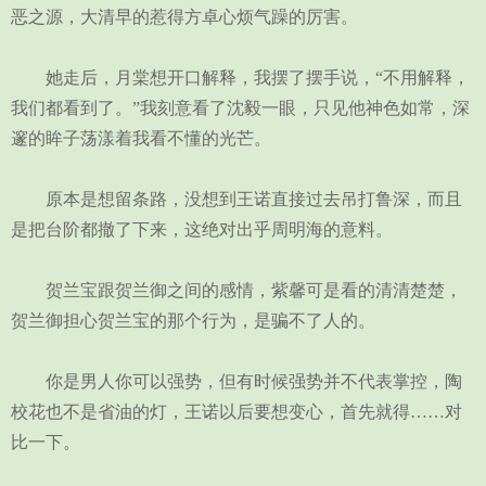
恶之源，大清早的惹得方卓心烦气躁的厉害。
她走后，月棠想开口解释，我摆了摆手说，“不用解释，
我们都看到了。”我刻意看了沈毅一眼，只见他神色如常，深
邃的眸子荡漾着我看不懂的光芒。
原本是想留条路，没想到王诺直接过去吊打鲁深，而且
是把台阶都撤了下来，这绝对出乎周明海的意料。
贺兰宝跟贺兰御之间的感情，紫馨可是看的清清楚楚，
贺兰御担心贺兰宝的那个行为，是骗不了人的。
你是男人你可以强势，但有时候强势并不代表掌控，陶
校花也不是省油的灯，王诺以后要想变心，首先就得……对
比一下。