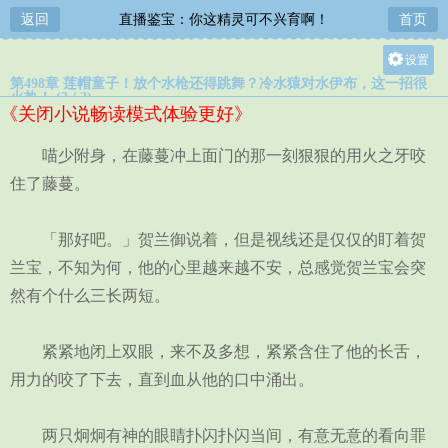
返回
直播鉴宝：你这精灵可不兴育啊！
首页
设置
第498章 莲帽童子！放个水枪还得跳舞？冷水猿对水伊布，这一招很
关灯
火热！ (2 / 2)
《关闭小说畅读模式体验更好》
大
中
喵少附身，在藤蔓冲上面门的那一刻狠狠的用火之牙咬
小
住了藤蔓。
「那好吧。」贺兰御说着，但是视线还是仅仅的盯着贺
兰宝，不知为何，他的心里越来越不安，总感觉贺兰宝会突
然有个什么三长两短。
紧紧地闭上双眼，来不及多想，紧紧含住了他的长舌，
用力的咬了下去，直到血从他的口中涌出。
两只炯炯有神的眼睛扑闪扑闪当间，有意无意的看向罪