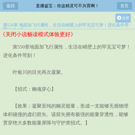
返回
直播鉴宝：你这精灵可不兴育啊！
首页
设置
第550章 地面加飞行属性，生活在峭壁上的罕见宝可梦！进化条件苛
关灯
刻！ (1 / 4)
《关闭小说畅读模式体验更好》
大
中
第550章地面加飞行属性，生活在峭壁上的罕见宝可梦！
小
进化条件苛刻！
叶银川的目光再次凝聚。
【招式：幽魂穿心】
【效果：凝聚至纯的幽灵能量，形成一支能够无视物理
体积碰撞的虚幻箭矢。该箭矢拥有极强的能量穿透性，能够
贯穿绝大多数能量屏障与守护类招式。】