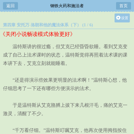
返回
钢铁火药和施法者
首页
设置
第四章 安托万-洛朗和他的魔法体系（下） (1 / 6)
关灯
《关闭小说畅读模式体验更好》
大
中
温特斯讲的很过瘾，但艾克已经昏昏欲睡。看到艾克变
小
成了自己上法术课时的状态，温特斯觉得再照着法术课的课
本讲下去，艾克立刻就能睡着。
“还是得演示些效果更明显的法术啊！”温特斯心想，他
仔细思考了一下还有哪些方便演示的法术。
于是温特斯从艾克胳膊上拔下来几根汗毛，痛的艾克一
激灵，清醒了不少。
“千万看仔细。”温特斯叮嘱艾克，他再次使用拇指按住