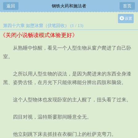
返回
钢铁火药和施法者
首页
设置
第四十六章 如堕冰窟（伏笔回收） (1 / 13)
关灯
《关闭小说畅读模式体验更好》
大
中
从熟睡中惊醒，看见一个人型生物从窗户爬进了自己卧
小
室。
之所以用人型生物的说法，是因为爬进来的东西全身漆
黑、姿势古怪，在月光下只能依稀能分辨出四肢和脑袋。
这个人型物体也发现卧室的主人醒了，扭头看了过来。
四目对视，温特斯霎那间睡意全无。
他立刻跳下床去抓挂在衣橱门上的杜萨克弯刀。