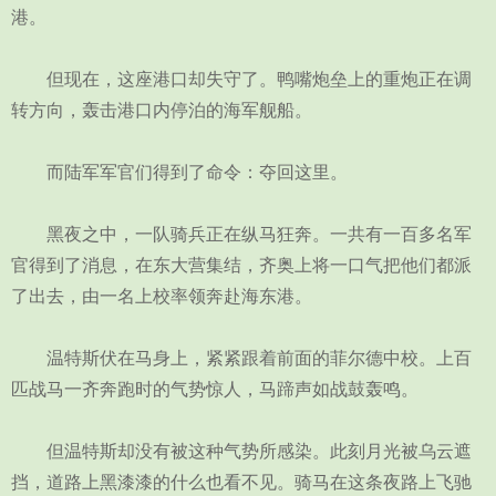
港。
但现在，这座港口却失守了。鸭嘴炮垒上的重炮正在调
转方向，轰击港口内停泊的海军舰船。
而陆军军官们得到了命令：夺回这里。
黑夜之中，一队骑兵正在纵马狂奔。一共有一百多名军
官得到了消息，在东大营集结，齐奥上将一口气把他们都派
了出去，由一名上校率领奔赴海东港。
温特斯伏在马身上，紧紧跟着前面的菲尔德中校。上百
匹战马一齐奔跑时的气势惊人，马蹄声如战鼓轰鸣。
但温特斯却没有被这种气势所感染。此刻月光被乌云遮
挡，道路上黑漆漆的什么也看不见。骑马在这条夜路上飞驰