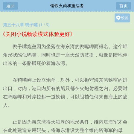
返回
钢铁火药和施法者
首页
设置
第五十八章 鸭子嘴 (1 / 5)
关灯
《关闭小说畅读模式体验更好》
大
中
鸭子嘴炮垒因为坐落在海东湾的鸭嘴岬而得名。这个岬
小
角形状酷似鸭嘴，同时也是一座天然防波提，就像是陆地伸
出来的一条胳膊庇护着海东湾。
在鸭嘴岬上设立炮垒，对外，可以扼守海东湾狭窄的进
出口；对内，港口内所有的船只都在火炮射程之内。必要时
在鸭嘴岬和对岸拉起一道铁锁，可以阻挡任何来自海上的敌
人。
正是因为海东湾得天独厚的地形条件，维内塔海军才会
在此处建造专用码头，将海东港设为整个维内塔海军的母