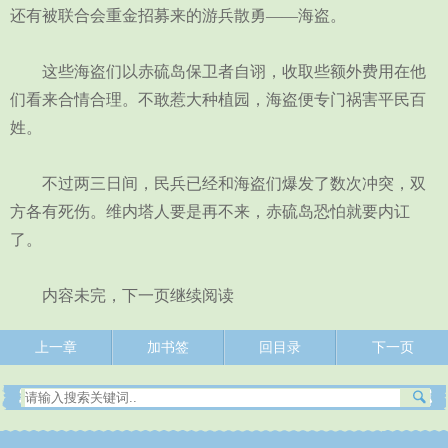
还有被联合会重金招募来的游兵散勇——海盗。
这些海盗们以赤硫岛保卫者自诩，收取些额外费用在他
们看来合情合理。不敢惹大种植园，海盗便专门祸害平民百
姓。
不过两三日间，民兵已经和海盗们爆发了数次冲突，双
方各有死伤。维内塔人要是再不来，赤硫岛恐怕就要内讧
了。
内容未完，下一页继续阅读
上一章
加书签
回目录
下一页