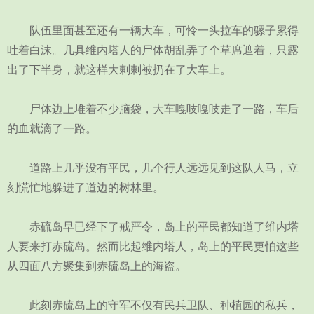
队伍里面甚至还有一辆大车，可怜一头拉车的骡子累得
吐着白沫。几具维内塔人的尸体胡乱弄了个草席遮着，只露
出了下半身，就这样大剌剌被扔在了大车上。
尸体边上堆着不少脑袋，大车嘎吱嘎吱走了一路，车后
的血就滴了一路。
道路上几乎没有平民，几个行人远远见到这队人马，立
刻慌忙地躲进了道边的树林里。
赤硫岛早已经下了戒严令，岛上的平民都知道了维内塔
人要来打赤硫岛。然而比起维内塔人，岛上的平民更怕这些
从四面八方聚集到赤硫岛上的海盗。
此刻赤硫岛上的守军不仅有民兵卫队、种植园的私兵，