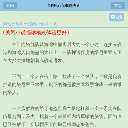
返回
钢铁火药和施法者
首页
设置
第七十九章 一流的小偷 (1 / 10)
关灯
《关闭小说畅读模式体验更好》
大
中
在维内塔舰队从海湾中撤离后大约一个小时，连接赤硫
小
港和海湾入口炮垒的大路上，一队押送俘虏的塔尼里亚人正
在大摇大摆地朝着赤硫港进发。
不到二十个人在夯土路上拉成了一个纵队，半数是负责
押送的塔尼里亚水手，剩下的都是被捆着双手绑成一串的维
内塔人。
一个瘦猴样的豁牙海盗趾高气昂地扛着一支长矛走在队
伍最前面，矛尖上挑着一个戴着维内塔军帽的脑袋。因为血
已经被放干，所以帽子下的脸显得病态般苍白。