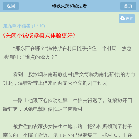
返回
钢铁火药和施法者
首页
设置
第九章 不信者 (1 / 10)
关灯
《关闭小说畅读模式体验更好》
大
中
“那东西在哪？”温特斯在村口随手拦住一个村民，焦急
小
地询问：“谁点的烽火？”
看到一股浓烟从南新教徒村[后文简称为南北新村]的方向
升起，温特斯带上借来的两支火枪立刻赶了过去。
一路上他狠下心催动红鬃，生怕去得迟了。红鬃撒开四
蹄狂奔，风驰电掣间便抵达了南新村。
被拦住的农家少女怯生生地带路，把温特斯领到了村子
南边的一个院子附近。院子内外已经聚集了一些村民，正在