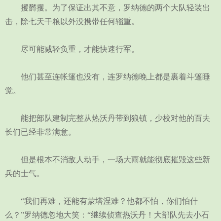
攫欝攫。为了保证出其不意，罗纳德的两个大队轻装出
击，除七天干粮以外没携带任何辎重。
尽可能减轻负重，才能快速行军。
他们甚至连帐篷也没有，连罗纳德晚上都是裹着斗篷睡
觉。
能把部队建制完整从热沃丹带到狼镇，少校对他的百夫
长们已经非常满意。
但是根本不消敌人动手，一场大雨就能彻底摧毁这些新
兵的士气。
“我们再难，还能有蒙塔涅难？他都不怕，你们怕什
么？”罗纳德忽地大笑：“继续侦查热沃丹！大部队先去小石