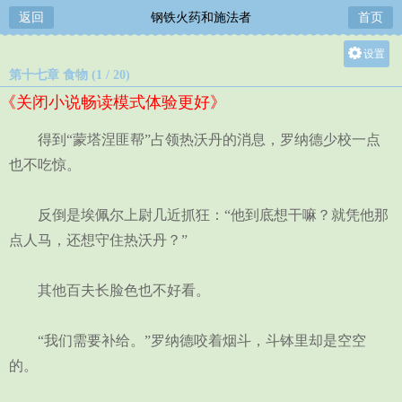
返回
钢铁火药和施法者
首页
设置
第十七章 食物 (1 / 20)
关灯
《关闭小说畅读模式体验更好》
大
中
得到“蒙塔涅匪帮”占领热沃丹的消息，罗纳德少校一点
小
也不吃惊。
反倒是埃佩尔上尉几近抓狂：“他到底想干嘛？就凭他那
点人马，还想守住热沃丹？”
其他百夫长脸色也不好看。
“我们需要补给。”罗纳德咬着烟斗，斗钵里却是空空
的。