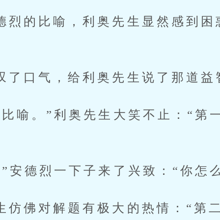
的比喻，利奥先生显然感到困
口气，给利奥先生说了那道益
喻。”利奥先生大笑不止：“第一
德烈一下子来了兴致：“你怎么
佛对解题有极大的热情：“第二