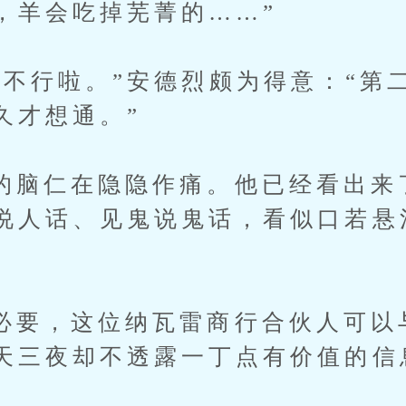
，羊会吃掉芜菁的……”
行啦。”安德烈颇为得意：“第二
久才想通。”
仁在隐隐作痛。他已经看出来了
说人话、见鬼说鬼话，看似口若悬
，这位纳瓦雷商行合伙人可以
天三夜却不透露一丁点有价值的信