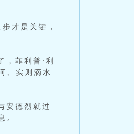
步才是关键，
，菲利普·利
河、实则滴水
与安德烈就过
息。