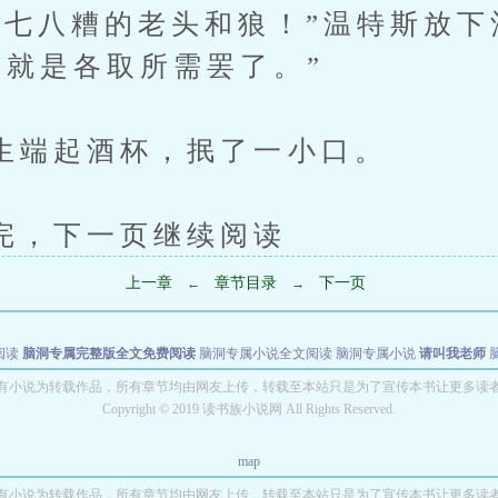
八糟的老头和狼！”温特斯放下
“就是各取所需罢了。”
起酒杯，抿了一小口。
下一页继续阅读
上一章
章节目录
下一页
←
→
阅读
脑洞专属完整版全文免费阅读
脑洞专属小说全文阅读
脑洞专属小说
请叫我老师
世者
穿书第一天就结婚小说全文阅读
有小说为转载作品，所有章节均由网友上传，转载至本站只是为了宣传本书让更多读
Copyright © 2019 读书族小说网 All Rights Reserved.
map
有小说为转载作品，所有章节均由网友上传，转载至本站只是为了宣传本书让更多读