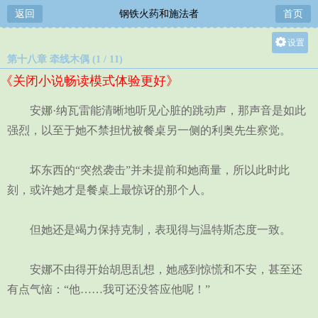
返回
钢铁火药和施法者
首页
设置
第十八章 牵线木偶 (1 / 11)
关灯
《关闭小说畅读模式体验更好》
大
中
安娜·纳瓦雷能清晰地听见心脏的跳动声，那声音是如此
小
强烈，以至于她不禁担忧被餐桌另一侧的利奥先生察觉。
坏东西的“突然袭击”并未提前和她商量，所以此时此
刻，或许她才是餐桌上最惊讶的那个人。
但她还是竭力保持克制，表现得与温特斯态度一致。
安娜不由得开始胡思乱想，她感到惊慌和不安，甚至还
有点气恼：“他……我可还没答应他呢！”