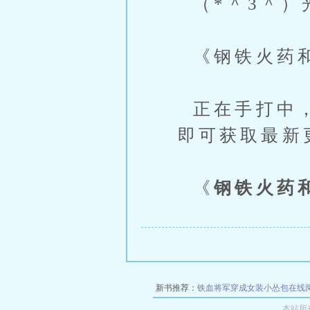
（*＾3＾）
《钢铁火药和
正在手打中，
即可获取最新
《
钢铁火药
新书推荐：
铁血将军穿成女装小怂包在线
本站所