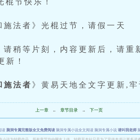
光棍节快乐！
施法者》光棍过节，请假一天
请稍等片刻，内容更新后，请重
更新！
和施法者
》黄易天地全文字更新,牢记:
上一章
章节目录
下一页
←
→
阅读
脑洞专属完整版全文免费阅读
脑洞专属小说全文阅读
脑洞专属小说
请叫我老师
世者
穿书第一天就结婚小说全文阅读
有小说为转载作品，所有章节均由网友上传，转载至本站只是为了宣传本书让更多读