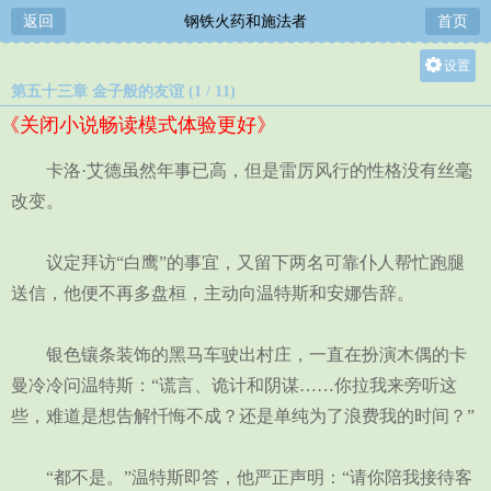
返回
钢铁火药和施法者
首页
设置
第五十三章 金子般的友谊 (1 / 11)
关灯
《关闭小说畅读模式体验更好》
大
中
卡洛·艾德虽然年事已高，但是雷厉风行的性格没有丝毫
小
改变。
议定拜访“白鹰”的事宜，又留下两名可靠仆人帮忙跑腿
送信，他便不再多盘桓，主动向温特斯和安娜告辞。
银色镶条装饰的黑马车驶出村庄，一直在扮演木偶的卡
曼冷冷问温特斯：“谎言、诡计和阴谋……你拉我来旁听这
些，难道是想告解忏悔不成？还是单纯为了浪费我的时间？”
“都不是。”温特斯即答，他严正声明：“请你陪我接待客