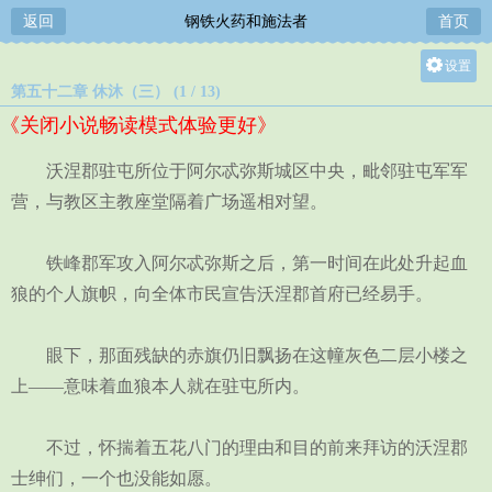
返回
钢铁火药和施法者
首页
设置
第五十二章 休沐（三） (1 / 13)
关灯
《关闭小说畅读模式体验更好》
大
中
沃涅郡驻屯所位于阿尔忒弥斯城区中央，毗邻驻屯军军
小
营，与教区主教座堂隔着广场遥相对望。
铁峰郡军攻入阿尔忒弥斯之后，第一时间在此处升起血
狼的个人旗帜，向全体市民宣告沃涅郡首府已经易手。
眼下，那面残缺的赤旗仍旧飘扬在这幢灰色二层小楼之
上——意味着血狼本人就在驻屯所内。
不过，怀揣着五花八门的理由和目的前来拜访的沃涅郡
士绅们，一个也没能如愿。