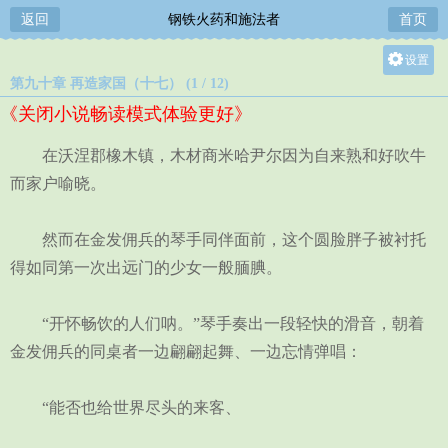
返回
钢铁火药和施法者
首页
设置
第九十章 再造家国（十七） (1 / 12)
关灯
《关闭小说畅读模式体验更好》
大
中
在沃涅郡橡木镇，木材商米哈尹尔因为自来熟和好吹牛
小
而家户喻晓。
然而在金发佣兵的琴手同伴面前，这个圆脸胖子被衬托
得如同第一次出远门的少女一般腼腆。
“开怀畅饮的人们呐。”琴手奏出一段轻快的滑音，朝着
金发佣兵的同桌者一边翩翩起舞、一边忘情弹唱：
“能否也给世界尽头的来客、