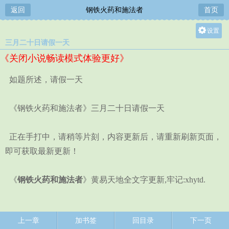
返回
钢铁火药和施法者
首页
设置
三月二十日请假一天
关灯
《关闭小说畅读模式体验更好》
大
中
如题所述，请假一天
小
《钢铁火药和施法者》三月二十日请假一天
正在手打中，请稍等片刻，内容更新后，请重新刷新页面，
即可获取最新更新！
《
钢铁火药和施法者
》黄易天地全文字更新,牢记:xhytd.
上一章
加书签
回目录
下一页