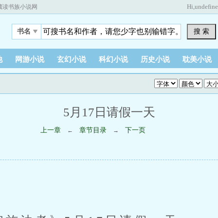
Hi,
undefin
藏读书族小说网
搜 索
书名
他
网游小说
玄幻小说
科幻小说
历史小说
耽美小说
5月17日请假一天
上一章
章节目录
下一页
←
→