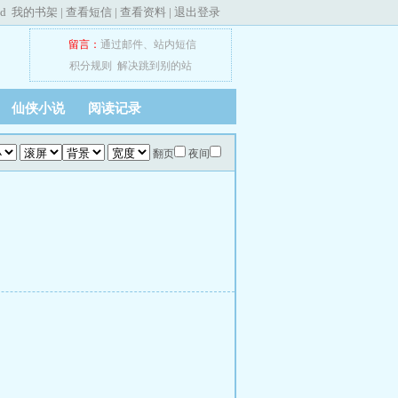
ed
我的书架
|
查看短信
|
查看资料
|
退出登录
留言：
通过邮件
、
站内短信
积分规则
解决跳到别的站
仙侠小说
阅读记录
翻页
夜间