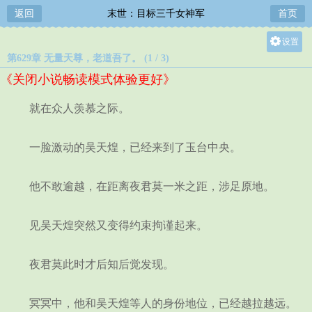
返回
末世：目标三千女神军
首页
设置
第629章 无量天尊，老道吾了。 (1 / 3)
关灯
《关闭小说畅读模式体验更好》
大
中
就在众人羡慕之际。
小
一脸激动的吴天煌，已经来到了玉台中央。
他不敢逾越，在距离夜君莫一米之距，涉足原地。
见吴天煌突然又变得约束拘谨起来。
夜君莫此时才后知后觉发现。
冥冥中，他和吴天煌等人的身份地位，已经越拉越远。