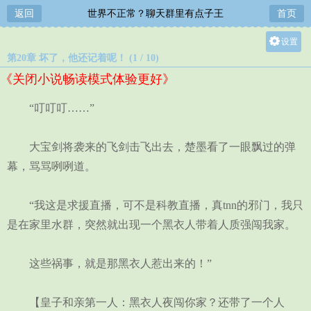
返回
世界不正常？聊天群里有点子王
首页
设置
第20章 坏了，他还记着呢！ (1 / 10)
关灯
《关闭小说畅读模式体验更好》
大
中
“叮叮叮……”
小
大宝剑将袭来的飞剑击飞出去，楚墨看了一眼飘过的弹
幕，骂骂咧咧道。
“我这是求援直播，可不是科教直播，真tnn的邪门，我只
是在家里水群，突然就出现一个黑衣人带着人质强闯我家。
这些祸事，就是那黑衣人惹出来的！”
【皇子和亲第一人：黑衣人夜闯你家？还带了一个人