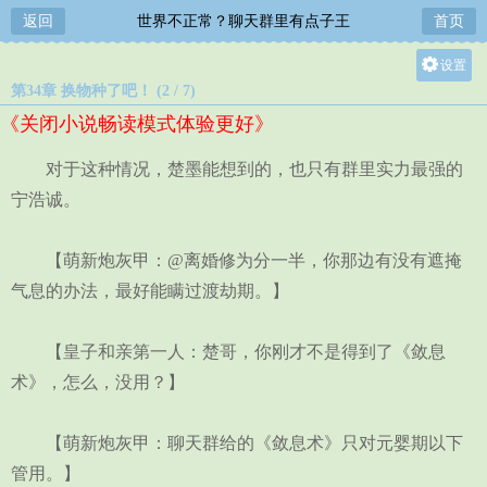
返回
世界不正常？聊天群里有点子王
首页
设置
第34章 换物种了吧！ (2 / 7)
关灯
《关闭小说畅读模式体验更好》
大
中
对于这种情况，楚墨能想到的，也只有群里实力最强的
小
宁浩诚。
【萌新炮灰甲：@离婚修为分一半，你那边有没有遮掩
气息的办法，最好能瞒过渡劫期。】
【皇子和亲第一人：楚哥，你刚才不是得到了《敛息
术》，怎么，没用？】
【萌新炮灰甲：聊天群给的《敛息术》只对元婴期以下
管用。】