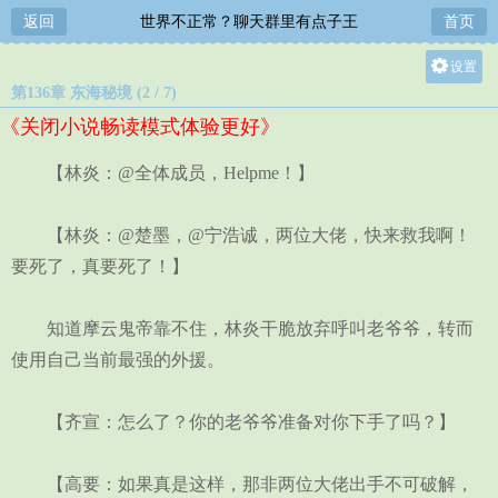
返回
世界不正常？聊天群里有点子王
首页
设置
第136章 东海秘境 (2 / 7)
关灯
《关闭小说畅读模式体验更好》
大
中
【林炎：@全体成员，Helpme！】
小
【林炎：@楚墨，@宁浩诚，两位大佬，快来救我啊！
要死了，真要死了！】
知道摩云鬼帝靠不住，林炎干脆放弃呼叫老爷爷，转而
使用自己当前最强的外援。
【齐宣：怎么了？你的老爷爷准备对你下手了吗？】
【高要：如果真是这样，那非两位大佬出手不可破解，