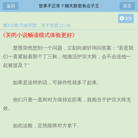
返回
世界不正常？聊天群里有点子王
首页
设置
第153章 只攻不防，天下无双 (2 / 8)
关灯
《关闭小说畅读模式体验更好》
大
中
楚墨突然想到一个问题，立刻向谢轩询问答案：“若是我
小
们一直紧贴着那个丁三秋，他激活护宗大阵，会不会连他一
起被波及？”
如果是这样的话，可操作性就多了起来。
他们只要一直和对方保持近距离，就相当于护宗大阵无
效。
如此这般，定然能将对方拿下。