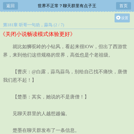
返回
世界不正常？聊天群里有点子王
首页
设置
第181章 听哥一句劝，蒜鸟 (2 / 7)
关灯
《关闭小说畅读模式体验更好》
大
中
就比如狮驼岭的小钻风，看起来很lOW，但出了西游世
小
界，来到他们这些规格的世界，高低也是个老祖级。
【曹庆：@白露，蒜鸟蒜鸟，别给自己找不痛快，唐僧
我们惹不起！】
【楚墨：其实，她说的不是唐僧！】
见聊天群里的人越想越偏。
楚墨在聊天群发布了一条信息。