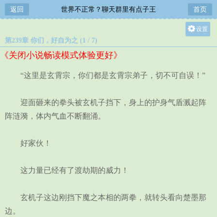
返回
世界不正常？聊天群里有点子王
首页
设置
第239章 你们，好自为之 (1 / 7)
关灯
《关闭小说畅读模式体验更好》
大
中
“这里是玄霄宗，你们都是玄霄宗弟子，切不可自误！”
小
迎面砸来的拳头被玄机子挡下，身上的护身气盾溅起阵
阵涟漪，体内气血不断翻涌。
好家伙！
这力量已经有了渡劫期的威力！
玄机子这边刚挡下魔之本相的两拳，就转头看向楚墨那
边。