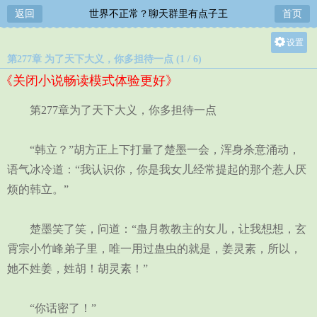
返回
世界不正常？聊天群里有点子王
首页
设置
第277章 为了天下大义，你多担待一点 (1 / 6)
关灯
《关闭小说畅读模式体验更好》
大
中
第277章为了天下大义，你多担待一点
小
“韩立？”胡方正上下打量了楚墨一会，浑身杀意涌动，
语气冰冷道：“我认识你，你是我女儿经常提起的那个惹人厌
烦的韩立。”
楚墨笑了笑，问道：“蛊月教教主的女儿，让我想想，玄
霄宗小竹峰弟子里，唯一用过蛊虫的就是，姜灵素，所以，
她不姓姜，姓胡！胡灵素！”
“你话密了！”