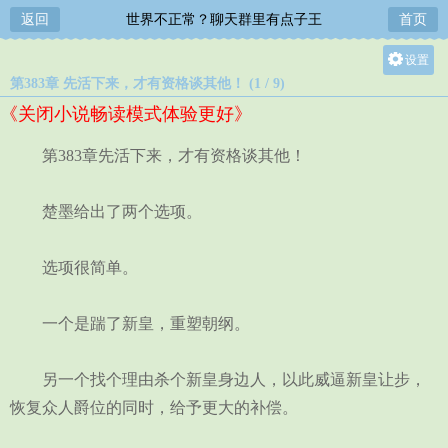
返回
世界不正常？聊天群里有点子王
首页
设置
第383章 先活下来，才有资格谈其他！ (1 / 9)
关灯
《关闭小说畅读模式体验更好》
大
中
第383章先活下来，才有资格谈其他！
小
楚墨给出了两个选项。
选项很简单。
一个是踹了新皇，重塑朝纲。
另一个找个理由杀个新皇身边人，以此威逼新皇让步，
恢复众人爵位的同时，给予更大的补偿。