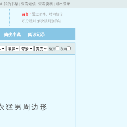
ed
我的书架
|
查看短信
|
查看资料
|
退出登录
留言：
通过邮件
、
站内短信
积分规则
解决跳到别的站
仙侠小说
阅读记录
翻页
夜间
衣猛男周边形