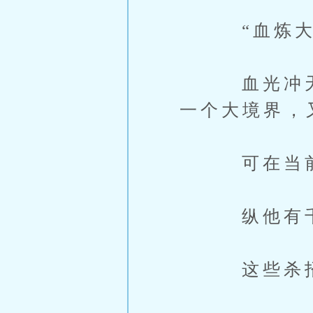
“血炼大阵
血光冲天而
一个大境界，
可在当
纵他有千般
这些杀招、