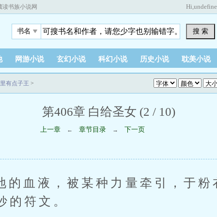
Hi,
undefin
藏读书族小说网
搜 索
书名
他
网游小说
玄幻小说
科幻小说
历史小说
耽美小说
里有点子王
>
第406章 白给圣女 (2 / 10)
上一章
章节目录
下一页
←
→
血液，被某种力量牵引，于粉
妙的符文。