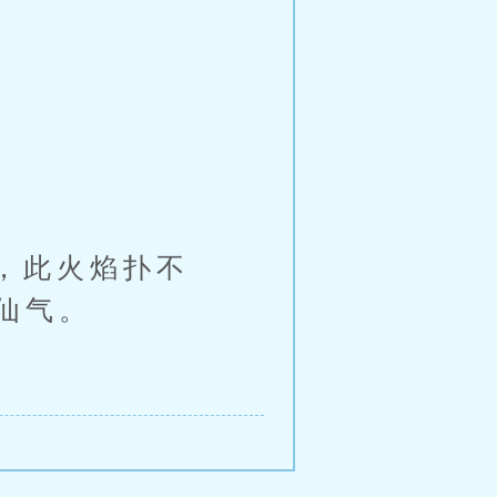
，此火焰扑不
仙气。