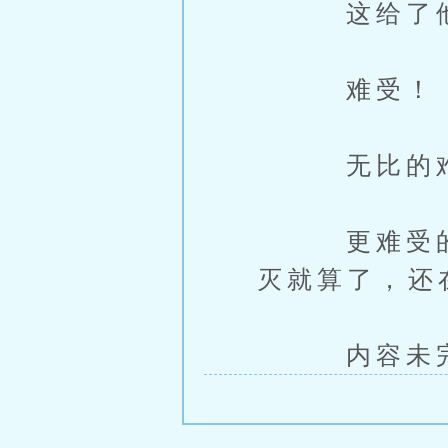
这给了他一
难受！
无比的难
更难受的还
灭就算了，还
内容未完，