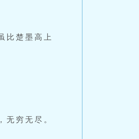
虽比楚墨高上
，无穷无尽。