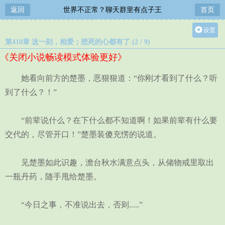
返回
世界不正常？聊天群里有点子王
首页
设置
第410章 这一刻，相爱；想死的心都有了 (2 / 9)
关灯
《关闭小说畅读模式体验更好》
大
中
她看向前方的楚墨，恶狠狠道：“你刚才看到了什么？听
小
到了什么？！”
“前辈说什么？在下什么都不知道啊！如果前辈有什么要
交代的，尽管开口！”楚墨装傻充愣的说道。
见楚墨如此识趣，澹台秋水满意点头，从储物戒里取出
一瓶丹药，随手甩给楚墨。
“今日之事，不准说出去，否则.....”