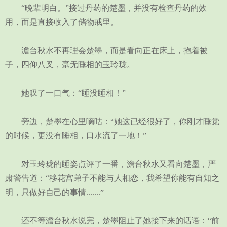
“晚辈明白。”接过丹药的楚墨，并没有检查丹药的效
用，而是直接收入了储物戒里。
澹台秋水不再理会楚墨，而是看向正在床上，抱着被
子，四仰八叉，毫无睡相的玉玲珑。
她叹了一口气：“睡没睡相！”
旁边，楚墨在心里嘀咕：“她这已经很好了，你刚才睡觉
的时候，更没有睡相，口水流了一地！”
对玉玲珑的睡姿点评了一番，澹台秋水又看向楚墨，严
肃警告道：“移花宫弟子不能与人相恋，我希望你能有自知之
明，只做好自己的事情.......”
还不等澹台秋水说完，楚墨阻止了她接下来的话语：“前