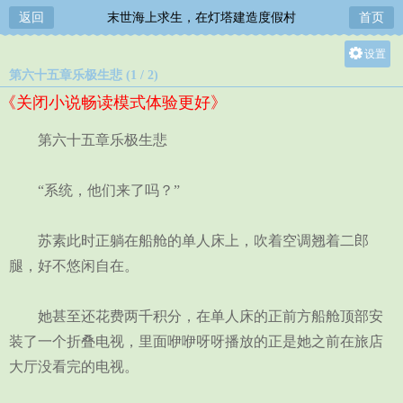
返回
末世海上求生，在灯塔建造度假村
首页
设置
第六十五章乐极生悲 (1 / 2)
关灯
《关闭小说畅读模式体验更好》
大
中
第六十五章乐极生悲
小
“系统，他们来了吗？”
苏素此时正躺在船舱的单人床上，吹着空调翘着二郎
腿，好不悠闲自在。
她甚至还花费两千积分，在单人床的正前方船舱顶部安
装了一个折叠电视，里面咿咿呀呀播放的正是她之前在旅店
大厅没看完的电视。