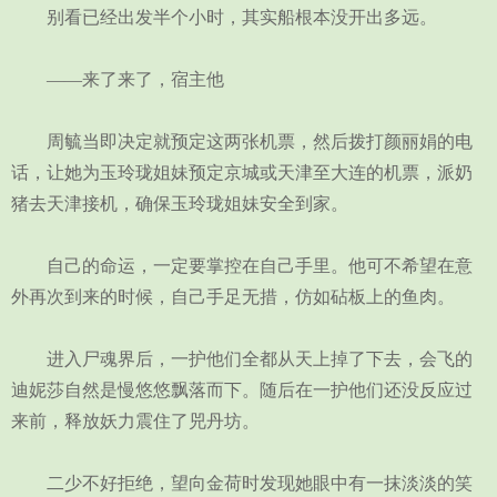
别看已经出发半个小时，其实船根本没开出多远。
——来了来了，宿主他
周毓当即决定就预定这两张机票，然后拨打颜丽娟的电
话，让她为玉玲珑姐妹预定京城或天津至大连的机票，派奶
猪去天津接机，确保玉玲珑姐妹安全到家。
自己的命运，一定要掌控在自己手里。他可不希望在意
外再次到来的时候，自己手足无措，仿如砧板上的鱼肉。
进入尸魂界后，一护他们全都从天上掉了下去，会飞的
迪妮莎自然是慢悠悠飘落而下。随后在一护他们还没反应过
来前，释放妖力震住了兕丹坊。
二少不好拒绝，望向金荷时发现她眼中有一抹淡淡的笑