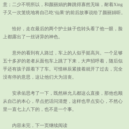
意；二少不明所以，和颜丽娟的舞跳得寡然无味，耐着Xing
子又一次笼统地将自己吃‘仙果’的前后故事说给了颜丽娟听。
恰好，走在最后的两个护士妹子也转头看了他一眼，脸
上都露出了一丝讶异的神色。
意外的看到有人路过，车上的人似乎挺高兴。一个足够
五十多岁的老者从面包车上跳了下来，大声招呼着，随后似
乎还有孩子跟着下了车。可惜林辰紧接着就开了过去，完全
没有停的意思，这让他们大为沮丧。
安承佑思考了一下，既然林允儿都这么直接，那他也顺
从自己的本心，早点把话问清楚，这样也早点安心，不然心
里一直七上八下的，也不是一个事。
内容未完，下一页继续阅读