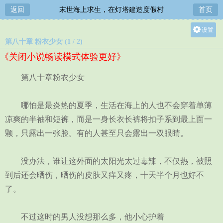
返回
末世海上求生，在灯塔建造度假村
首页
设置
第八十章 粉衣少女 (1 / 2)
关灯
《关闭小说畅读模式体验更好》
大
中
第八十章粉衣少女
小
哪怕是最炎热的夏季，生活在海上的人也不会穿着单薄
凉爽的半袖和短裤，而是一身长衣长裤将扣子系到最上面一
颗，只露出一张脸。有的人甚至只会露出一双眼睛。
没办法，谁让这外面的太阳光太过毒辣，不仅热，被照
到后还会晒伤，晒伤的皮肤又痒又疼，十天半个月也好不
了。
不过这时的男人没想那么多，他小心护着