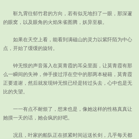
靳九霄往郁竹君的方向，若有似无地扫了一眼，那深邃
的眼窝，以及眼角的火焰朱雀图腾，妖异至极。
如果在天空上看，能看到满磁山的灵力以紫阡陌为中心
点，开始了缓缓的旋转。
钟无恨的声音落入在莫青霞的耳朵里面，让莫青霞有那
么一瞬间的失神，伸手接过浮在空中的那两本秘籍，莫青霞
正要道谢，然后就发现钟无恨已经是转过头去，心中也是无
比的失望。
一一有点不耐烦了，想来也是，像她这样的性格真真让
她摸一天的话，她会疯的好吧。
况且，叶家的船队正在抓紧时间运送长剑，几乎每天都