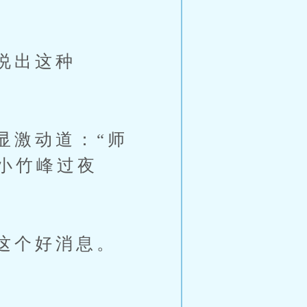
说出这种
激动道：“师
小竹峰过夜
这个好消息。