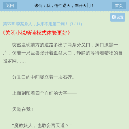
返回
诛仙：我，悟性逆天，剑开天门！
首页
设置
第55章 季某杀人，从来不用第二剑！ (3 / 11)
关灯
《关闭小说畅读模式体验更好》
大
中
突然发现前方的道路多出了两条分叉口，洞口漆黑一
小
片，仿若一只巨兽张开着血盆大口，静静的等待着猎物的自
投罗网……
分叉口的中间竖立着一块石碑。
上面刻印着四个血红的大字——
天道在我！
“魔教妖人，也敢妄言天道？”