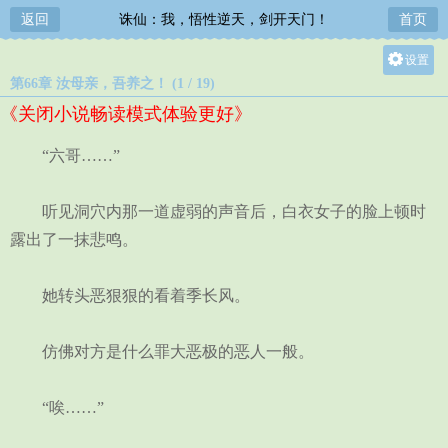
返回
诛仙：我，悟性逆天，剑开天门！
首页
设置
第66章 汝母亲，吾养之！ (1 / 19)
关灯
《关闭小说畅读模式体验更好》
大
中
“六哥……”
小
听见洞穴内那一道虚弱的声音后，白衣女子的脸上顿时
露出了一抹悲鸣。
她转头恶狠狠的看着季长风。
仿佛对方是什么罪大恶极的恶人一般。
“唉……”